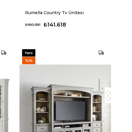
Rumella Country Tv Ünitesi
₺141.618
₺160.591
Yeni
Ürün
%14