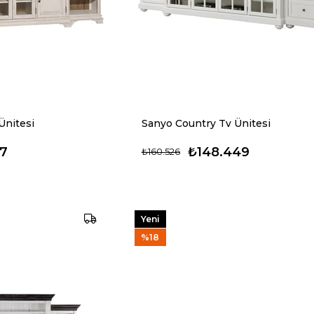
Ünitesi
Sanyo Country Tv Ünitesi
17
₺148.449
₺160.526
Yeni
Ürün
%18