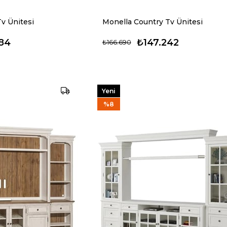
v Ünitesi
Monella Country Tv Ünitesi
284
₺147.242
₺166.690
Yeni
Ürün
%8