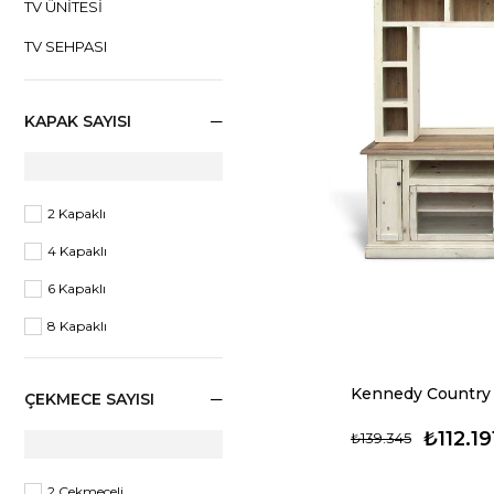
TV ÜNITESI
TV SEHPASI
KAPAK SAYISI
2 Kapaklı
4 Kapaklı
6 Kapaklı
8 Kapaklı
Kennedy Country 
ÇEKMECE SAYISI
₺112.19
₺139.345
2 Çekmeceli