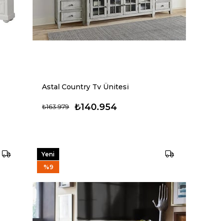
Astal Country Tv Ünitesi
₺140.954
₺163.979
Yeni
Ürün
%9