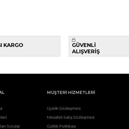
ŞI KARGO
GÜVENLİ
ALIŞVERİŞ
AL
MÜŞTERİ HİZMETLERİ
da
Üyelik Sözleşmesi
leri
Mesafeli Satış Sözleşmesi
lan Sorular
Gizlilik Politikası