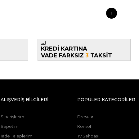
1
KREDİ KARTINA
VADE FARKSIZ
3
TAKSİT
ALIŞVERİŞ BİLGİLERİ
POPÜLER KATEGORİLER
Siparişlerim
Dresuar
Sepetim
Konsol
İade Taleplerim
Tv Sehpası