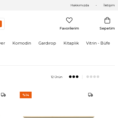
Hakkımızda
İletişim
Favorilerim
Sepetim
yer
Komodin
Gardırop
Kitaplık
Vitrin - Büfe
12 Ürün
%14