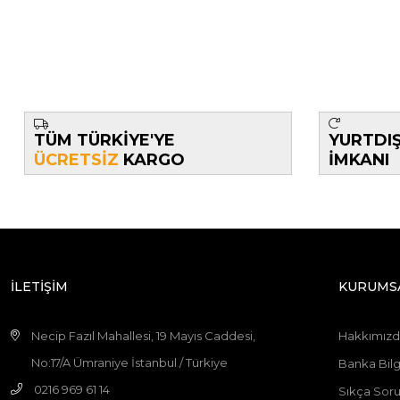
TÜM TÜRKİYE'YE
YURTDI
ÜCRETSİZ
KARGO
İMKANI
İLETİŞİM
KURUMS
Necip Fazıl Mahallesi, 19 Mayıs Caddesi,
Hakkımız
No:17/A Ümraniye İstanbul / Türkiye
Banka Bilgi
0216 969 61 14
Sıkça Soru