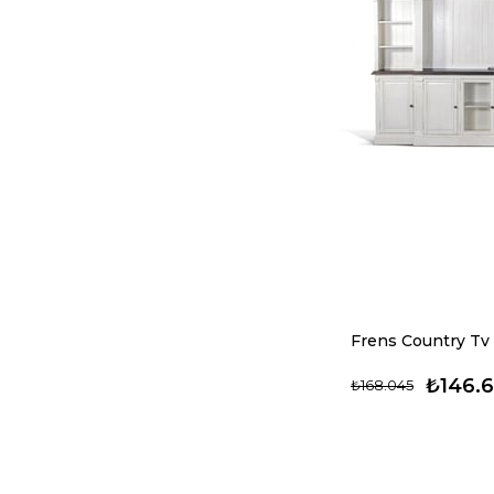
Frens Country Tv 
₺146.
₺168.045