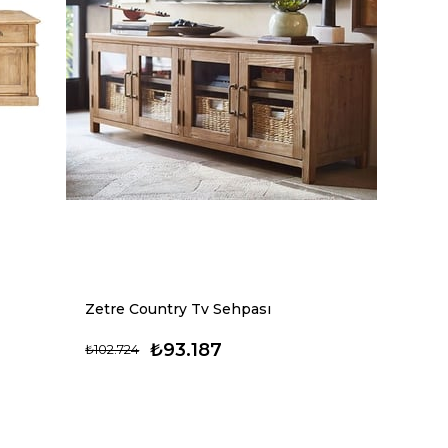
Zetre Country Tv Sehpası
₺93.187
₺102.724