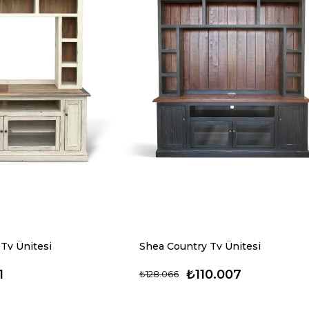
Tv Ünitesi
Shea Country Tv Ünitesi
1
₺110.007
₺128.066