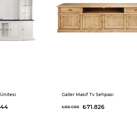
Ünitesi
Galler Masif Tv Sehpası
644
₺71.826
₺88.088