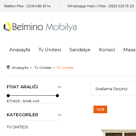
Telefon Pbx : 0216 969 61 14
Whatsapp Hattı / Pbx : 0533 923 13 23
Anasayfa
Tv Ünitesi
Sandalye
Konsol
Masa
Anasayfa
Tv Ünitesi
Tv Ünitesi
FIYAT ARALIĞI
₺71.825 - ₺148.449
%19
KATEGORILER
TV ÜNITESI