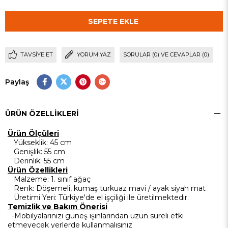
TAVSIYE ET
YORUM YAZ
SORULAR (0) VE CEVAPLAR (0)
Paylaş
ÜRÜN ÖZELLIKLERI
Ürün Ölçüleri
Yükseklik
: 45 cm
Genişlik
: 55 cm
Derinlik
: 55 cm
Ürün Özellikleri
Malzeme
: 1. sınıf ağaç
Renk
: Döşemeli, kumaş turkuaz mavi / ayak siyah mat
Üretimi Yeri
: Türkiye'de el işçiliği ile üretilmektedir.
Temizlik ve Bakım Önerisi
-Mobilyalarınızı güneş ışınlarından uzun süreli etki
etmeyecek yerlerde kullanmalısınız