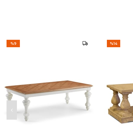
%9
%14