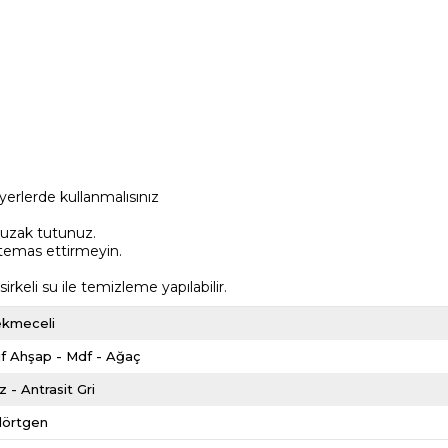
yerlerde kullanmalısınız
 uzak tutunuz.
 temas ettirmeyin.
keli su ile temizleme yapılabilir.
ekmeceli
f Ahşap - Mdf - Ağaç
z - Antrasit Gri
dörtgen