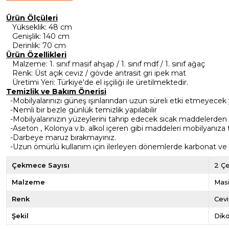
Ürün Ölçüleri
Yükseklik
: 48 cm
Genişlik
: 140 cm
Derinlik
: 70 cm
Ürün Özellikleri
Malzeme
: 1. sınıf masif ahşap / 1. sınıf mdf / 1. sınıf ağaç
Renk
: Üst açık ceviz / gövde antrasit gri ipek mat
Üretimi Yeri
: Türkiye'de el işçiliği ile üretilmektedir.
Temizlik ve Bakım Önerisi
-Mobilyalarınızı güneş ışınlarından uzun süreli etki etmeyecek 
-Nemli bir bezle günlük temizlik yapılabilir
-Mobilyalarınızın yüzeylerini tahrip edecek sıcak maddelerden
-Aseton , Kolonya v.b. alkol içeren gibi maddeleri mobilyanıza
-Darbeye maruz bırakmayınız.
-Uzun ömürlü kullanım için ilerleyen dönemlerde karbonat ve sir
Çekmece Sayısı
2 Ç
Malzeme
Masi
Renk
Cevi
Şekil
Dik