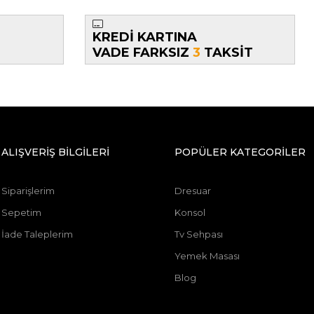
KREDİ KARTINA
VADE FARKSIZ
3
TAKSİT
ALIŞVERİŞ BİLGİLERİ
POPÜLER KATEGORİLER
Siparişlerim
Dresuar
Sepetim
Konsol
İade Taleplerim
Tv Sehpası
Yemek Masası
Blog