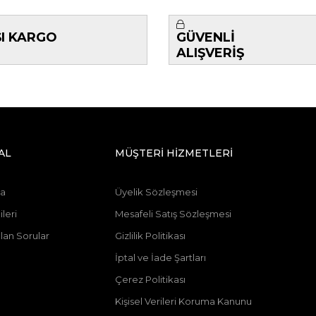
ŞI KARGO
GÜVENLİ
ALIŞVERİŞ
AL
MÜŞTERİ HİZMETLERİ
da
Üyelik Sözleşmesi
leri
Mesafeli Satış Sözleşmesi
lan Sorular
Gizlilik Politikası
n
İptal ve İade Şartları
Çerez Politikası
Kişisel Verileri Koruma Kanunu