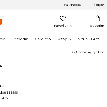
Hakkımızda
İletişim
Favorilerim
Sepetim
yer
Komodin
Gardırop
Kitaplık
Vitrin - Büfe
< < Önceki Sayfaya Dön
pa
.
JI
adeti 999999
at Tarihi