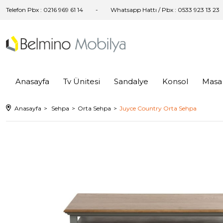
Telefon Pbx : 0216 969 61 14
Whatsapp Hattı / Pbx : 0533 923 13 23
Anasayfa
Tv Ünitesi
Sandalye
Konsol
Masa
Anasayfa
Sehpa
Orta Sehpa
Juyce Country Orta Sehpa