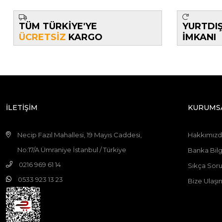
TÜM TÜRKİYE'YE
YURTDI
ÜCRETSİZ
KARGO
İMKANI
İLETİŞİM
KURUMS
Necip Fazıl Mahallesi, 19 Mayıs Caddesi,
Hakkımız
No:17/A Ümraniye İstanbul / Türkiye
Banka Bilgi
0216 969 61 14
Sıkça Soru
0533 923 13 23
Bize Ulaşı