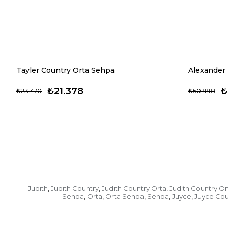
Tayler Country Orta Sehpa
Alexander 
₺21.378
₺
₺23.470
₺50.998
Judith
Judith Country
Judith Country Orta
Judith Country O
,
,
,
Sehpa
Orta
Orta Sehpa
Sehpa
Juyce
Juyce Cou
,
,
,
,
,