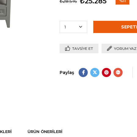
₺25.285
₺28.516
%
11
İndirim
TAVSIYE ET
YORUM YAZ
Paylaş
KLERI
ÜRÜN ÖNERILERI