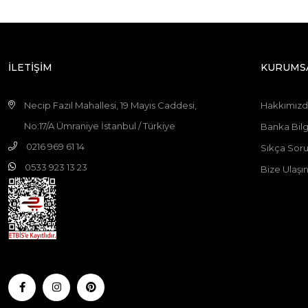
İLETİŞİM
KURUMS
Necip Fazıl Mahallesi, 19 Mayıs Caddesi,
Hakkımız
No:17/A Ümraniye İstanbul / Türkiye
Banka Bilgi
0216 969 61 14
Sıkça Soru
0533 923 13 23
Bize Ulaşı