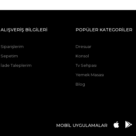
ALIŞVERİŞ BİLGİLERİ
POPÜLER KATEGORİLER
Siparişlerim
Dresuar
Sepetim
Konsol
İade Taleplerim
Tv Sehpası
Yemek Masası
Blog
MOBİL UYGULAMALAR