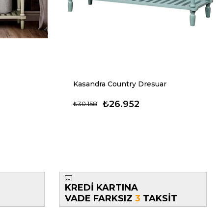
Kasandra Country Dresuar
₺26.952
₺30.158
KREDİ KARTINA
VADE FARKSIZ
3
TAKSİT