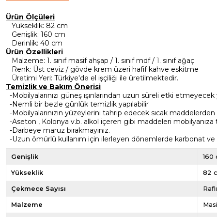
Ürün Ölçüleri
Yükseklik
: 82 cm
Genişlik
: 160 cm
Derinlik
: 40 cm
Ürün Özellikleri
Malzeme
: 1. sınıf masif ahşap / 1. sınıf mdf / 1. sınıf ağaç
Renk
: Üst ceviz / gövde krem üzeri hafif kahve eskitme
Üretimi Yeri
: Türkiye'de el işçiliği ile üretilmektedir.
Temizlik ve Bakım Önerisi
-Mobilyalarınızı güneş ışınlarından uzun süreli etki etmeyecek 
-Nemli bir bezle günlük temizlik yapılabilir
-Mobilyalarınızın yüzeylerini tahrip edecek sıcak maddelerden
-Aseton , Kolonya v.b. alkol içeren gibi maddeleri mobilyanıza
-Darbeye maruz bırakmayınız.
-Uzun ömürlü kullanım için ilerleyen dönemlerde karbonat ve sir
Genişlik
160
Yükseklik
82 
Çekmece Sayısı
Rafl
Malzeme
Masi