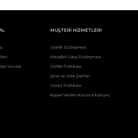
AL
MÜŞTERİ HİZMETLERİ
da
Üyelik Sözleşmesi
leri
Mesafeli Satış Sözleşmesi
lan Sorular
Gizlilik Politikası
n
İptal ve İade Şartları
Çerez Politikası
Kişisel Verileri Koruma Kanunu