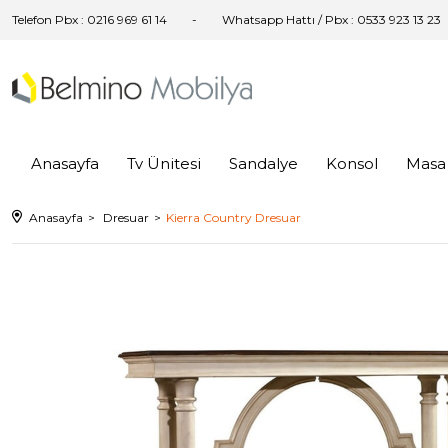
Telefon Pbx : 0216 969 61 14
Whatsapp Hattı / Pbx : 0533 923 13 23
Anasayfa
Tv Ünitesi
Sandalye
Konsol
Masa
Anasayfa
Dresuar
Kierra Country Dresuar