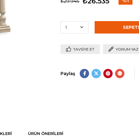
₺26.535
₺29.945
%
11
İndirim
TAVSIYE ET
YORUM YAZ
Paylaş
KLERI
ÜRÜN ÖNERILERI