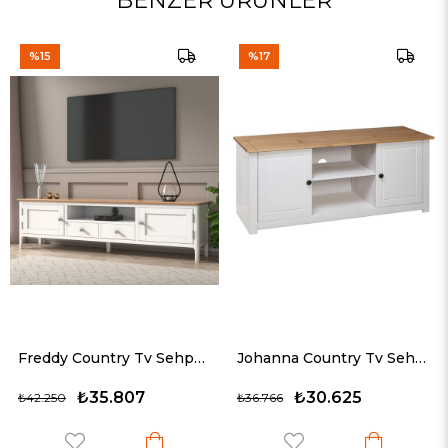
BENZER ÜRÜNLER
%17
%21
Freddy Country Tv Sehpası
Johanna Country Tv Sehpası
5.807
₺30.625
₺34
₺36.766
₺43.497