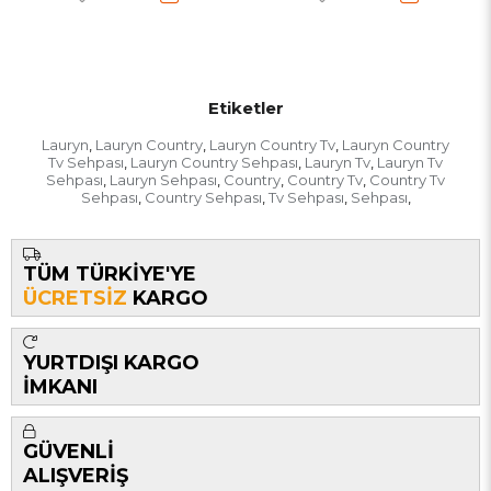
Etiketler
Lauryn
Lauryn Country
Lauryn Country Tv
Lauryn Country
,
,
,
Tv Sehpası
Lauryn Country Sehpası
Lauryn Tv
Lauryn Tv
,
,
,
Sehpası
Lauryn Sehpası
Country
Country Tv
Country Tv
,
,
,
,
Sehpası
Country Sehpası
Tv Sehpası
Sehpası
,
,
,
,
TÜM TÜRKİYE'YE
ÜCRETSİZ
KARGO
YURTDIŞI KARGO
İMKANI
GÜVENLİ
ALIŞVERİŞ