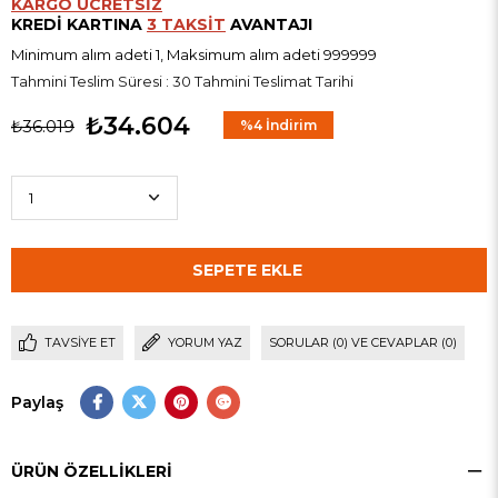
KARGO ÜCRETSİZ
KREDİ KARTINA
3 TAKSİT
AVANTAJI
Minimum alım adeti 1, Maksimum alım adeti 999999
Tahmini Teslim Süresi
:
30 Tahmini Teslimat Tarihi
₺34.604
₺36.019
%
4
İndirim
TAVSIYE ET
YORUM YAZ
SORULAR (0) VE CEVAPLAR (0)
Paylaş
ÜRÜN ÖZELLIKLERI