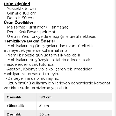
Ürün Ölçüleri
Yükseklik
: 51 cm
Genişlik
: 180 cm
Derinlik
: 50 cm
Ürün Özellikleri
Malzeme
: 1. sınıf mdf / 1. sınıf ağaç
Renk
: Kırık Beyaz İpek Mat
Üretimi Yeri
: Türkiye'de el işçiliği ile üretilmektedir.
Temizlik ve Bakım Önerisi
-Mobilyalarınızı güneş ışınlarından uzun süreli etki
etmeyecek yerlerde kullanmalısınız
-Nemli bir bezle günlük temizlik yapılabilir
-Mobilyalarınızın yüzeylerini tahrip edecek sıcak
maddelerden uzak tutunuz.
-Aseton , Kolonya v.b. alkol içeren gibi maddeleri
mobilyanıza temas ettirmeyin.
-Darbeye maruz bırakmayınız.
-Uzun ömürlü kullanım için ilerleyen dönemlerde karbonat
ve sirkeli su ile temizleme yapılabilir.
Genişlik
180 cm
Yükseklik
51 cm
Derinlik
50 cm