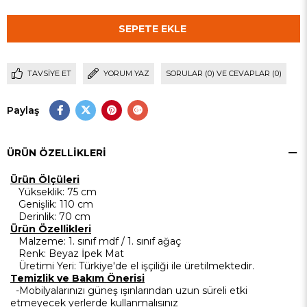
TAVSIYE ET
YORUM YAZ
SORULAR (0) VE CEVAPLAR (0)
Paylaş
ÜRÜN ÖZELLIKLERI
Ürün Ölçüleri
Yükseklik
: 75 cm
Genişlik
: 110 cm
Derinlik
: 7
0 cm
Ürün Özellikleri
Malzeme
: 1. sınıf mdf / 1. sınıf ağaç
Renk
: Beyaz İpek Mat
Üretimi Yeri
: Türkiye'de el işçiliği ile üretilmektedir.
Temizlik ve Bakım Önerisi
-Mobilyalarınızı güneş ışınlarından uzun süreli etki
etmeyecek yerlerde kullanmalısınız