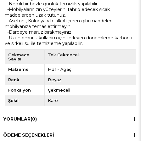
-Nemli bir bezle günlük temizlik yapılabilir
-Mobilyalarınızın yüzeylerini tahrip edecek sıcak
maddelerden uzak tutunuz.
-Aseton , Kolonya v.b. alkol içeren gibi maddeleri
mobilyanıza temas ettirmeyin.
-Darbeye maruz bırakmayınız.
-Uzun ömürlü kullanım için ilerleyen dönemlerde karbonat
ve sirkeli su ile temizleme yapılabilir.
Çekmece
Tek Çekmeceli
Sayısı
Malzeme
Mdf - Ağaç
Renk
Beyaz
Fonksiyon
Çekmeceli
Şekil
Kare
YORUMLAR
(0)
ÖDEME SEÇENEKLERI