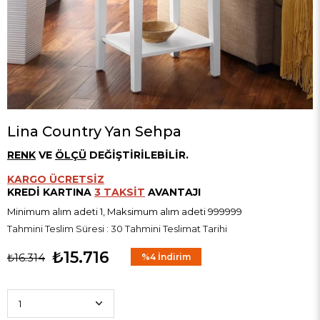
Lina Country Yan Sehpa
RENK
VE
ÖLÇÜ
DEĞİŞTİRİLEBİLİR.
KARGO ÜCRETSİZ
KREDİ KARTINA
3 TAKSİT
AVANTAJI
Minimum alım adeti 1, Maksimum alım adeti 999999
Tahmini Teslim Süresi
:
30 Tahmini Teslimat Tarihi
₺15.716
₺16.314
%
4
İndirim