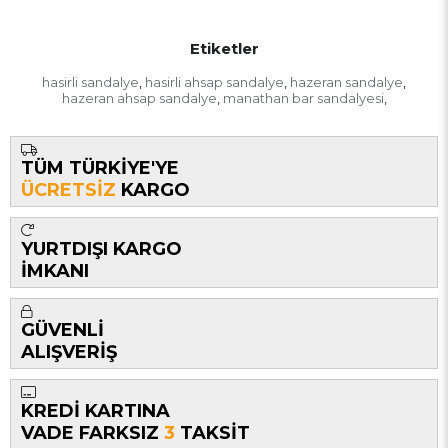
Etiketler
hasirli sandalye
hasirli ahsap sandalye
hazeran sandalye
,
,
,
hazeran ahsap sandalye
manathan bar sandalyesi
,
,
TÜM TÜRKİYE'YE
ÜCRETSİZ
KARGO
YURTDIŞI KARGO
İMKANI
GÜVENLİ
ALIŞVERİŞ
KREDİ KARTINA
VADE FARKSIZ
3
TAKSİT