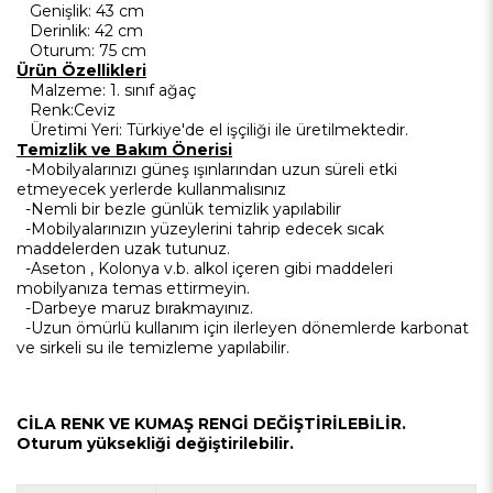
Genişlik: 43 cm
Derinlik: 42 cm
Oturum: 75 cm
Ürün Özellikleri
Malzeme: 1. sınıf ağaç
Renk:Ceviz
Üretimi Yeri: Türkiye'de el işçiliği ile üretilmektedir.
Temizlik ve Bakım Önerisi
-Mobilyalarınızı güneş ışınlarından uzun süreli etki
etmeyecek yerlerde kullanmalısınız
-Nemli bir bezle günlük temizlik yapılabilir
-Mobilyalarınızın yüzeylerini tahrip edecek sıcak
maddelerden uzak tutunuz.
-Aseton , Kolonya v.b. alkol içeren gibi maddeleri
mobilyanıza temas ettirmeyin.
-Darbeye maruz bırakmayınız.
-Uzun ömürlü kullanım için ilerleyen dönemlerde karbonat
ve sirkeli su ile temizleme yapılabilir.
CİLA RENK VE KUMAŞ RENGİ DEĞİŞTİRİLEBİLİR.
Oturum yüksekliği değiştirilebilir.