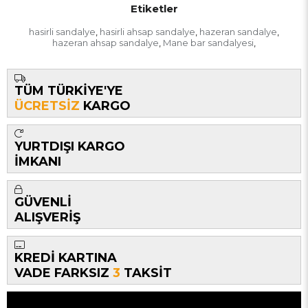
Etiketler
hasirli sandalye
hasirli ahsap sandalye
hazeran sandalye
,
,
,
hazeran ahsap sandalye
Mane bar sandalyesi
,
,
TÜM TÜRKİYE'YE
ÜCRETSİZ
KARGO
YURTDIŞI KARGO
İMKANI
GÜVENLİ
ALIŞVERİŞ
KREDİ KARTINA
VADE FARKSIZ
3
TAKSİT