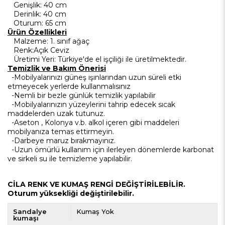
Genişlik: 40 cm
Derinlik: 40 cm
Oturum: 65 cm
Ürün Özellikleri
Malzeme: 1. sınıf ağaç
Renk:Açık Ceviz
Üretimi Yeri: Türkiye'de el işçiliği ile üretilmektedir.
Temizlik ve Bakım Önerisi
-Mobilyalarınızı güneş ışınlarından uzun süreli etki
etmeyecek yerlerde kullanmalısınız
-Nemli bir bezle günlük temizlik yapılabilir
-Mobilyalarınızın yüzeylerini tahrip edecek sıcak
maddelerden uzak tutunuz.
-Aseton , Kolonya v.b. alkol içeren gibi maddeleri
mobilyanıza temas ettirmeyin.
-Darbeye maruz bırakmayınız.
-Uzun ömürlü kullanım için ilerleyen dönemlerde karbonat
ve sirkeli su ile temizleme yapılabilir.
CİLA RENK VE KUMAŞ RENGİ DEĞİŞTİRİLEBİLİR.
Oturum yüksekliği değiştirilebilir.
Sandalye
Kumaş Yok
kumaşı