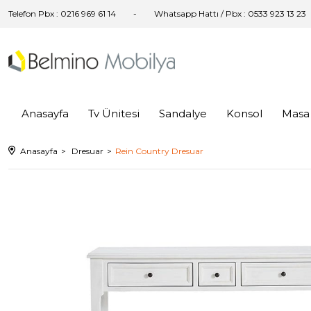
Telefon Pbx : 0216 969 61 14
Whatsapp Hattı / Pbx : 0533 923 13 23
Anasayfa
Tv Ünitesi
Sandalye
Konsol
Masa
Anasayfa
Dresuar
Rein Country Dresuar