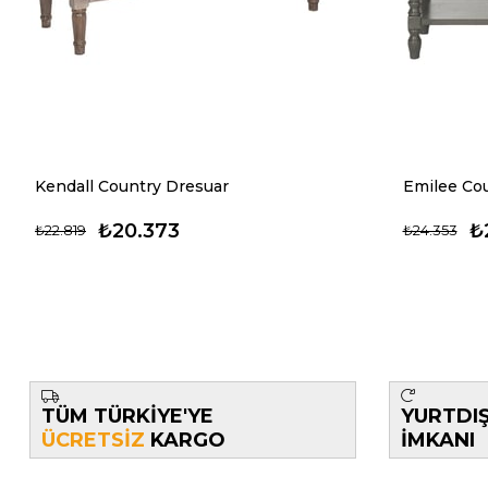
Kendall Country Dresuar
Emilee Co
₺20.373
₺
₺22.819
₺24.353
TÜM TÜRKİYE'YE
YURTDI
ÜCRETSİZ
KARGO
İMKANI