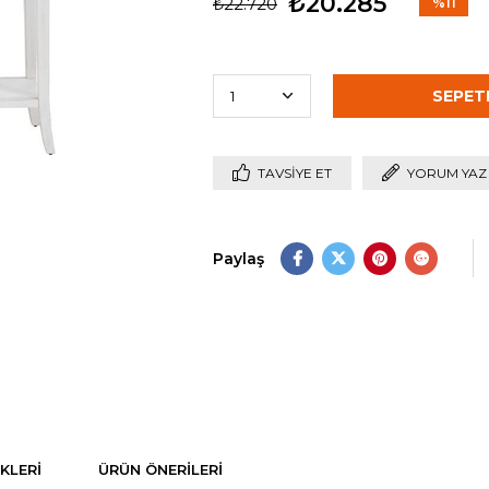
₺20.285
₺22.720
%
11
İndirim
TAVSIYE ET
YORUM YAZ
Paylaş
KLERI
ÜRÜN ÖNERILERI