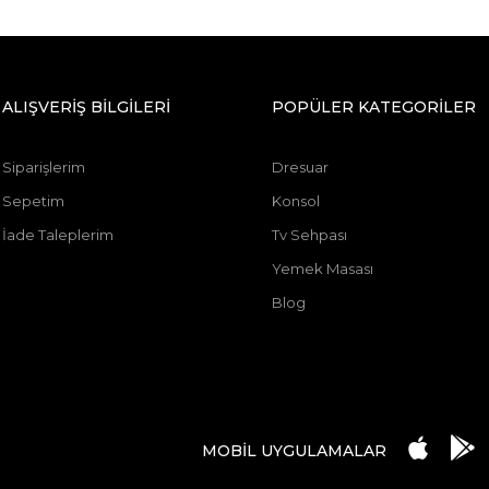
ALIŞVERİŞ BİLGİLERİ
POPÜLER KATEGORİLER
Siparişlerim
Dresuar
Sepetim
Konsol
İade Taleplerim
Tv Sehpası
Yemek Masası
Blog
MOBİL UYGULAMALAR