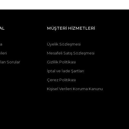
AL
MÜŞTERİ HİZMETLERİ
da
Üyelik Sözleşmesi
leri
Mesafeli Satış Sözleşmesi
lan Sorular
Gizlilik Politikası
n
İptal ve İade Şartları
Çerez Politikası
Kişisel Verileri Koruma Kanunu