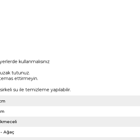
yerlerde kullanmalısınız
 uzak tutunuz.
 temas ettirmeyin.
keli su ile temizleme yapılabilir.
 cm
cm
ekmeceli
 - Ağaç