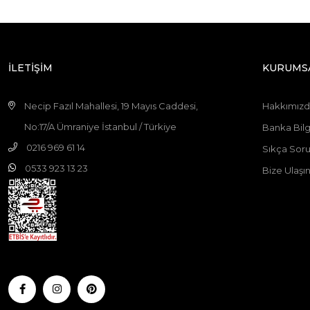
İLETİŞİM
KURUMS
Necip Fazıl Mahallesi, 19 Mayıs Caddesi,
Hakkımız
No:17/A Ümraniye İstanbul / Türkiye
Banka Bilgi
0216 969 61 14
Sıkça Soru
0533 923 13 23
Bize Ulaşı