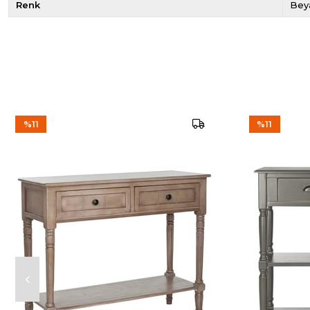
Renk
Bey
%11
%11