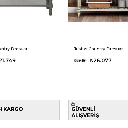
untry Dresuar
Justus Country Dresuar
21.749
₺26.077
₺29.181
ŞI KARGO
GÜVENLİ
ALIŞVERİŞ