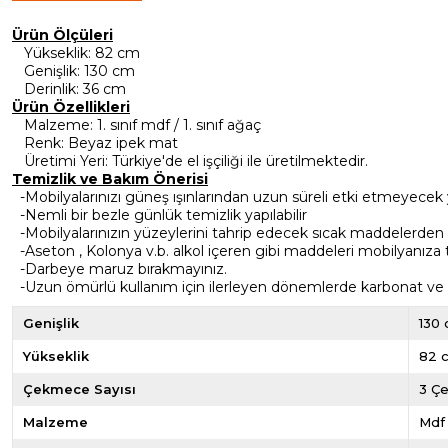
Ürün Ölçüleri
Yükseklik
: 82 cm
Genişlik
: 130 cm
Derinlik
: 36 cm
Ürün Özellikleri
Malzeme
: 1. sınıf mdf / 1. sınıf ağaç
Renk
: Beyaz ipek mat
Üretimi Yeri
: Türkiye'de el işçiliği ile üretilmektedir.
Temizlik ve Bakım Önerisi
-Mobilyalarınızı güneş ışınlarından uzun süreli etki etmeyecek 
-Nemli bir bezle günlük temizlik yapılabilir
-Mobilyalarınızın yüzeylerini tahrip edecek sıcak maddelerden
-Aseton , Kolonya v.b. alkol içeren gibi maddeleri mobilyanıza
-Darbeye maruz bırakmayınız.
-Uzun ömürlü kullanım için ilerleyen dönemlerde karbonat ve sir
Genişlik
130
Yükseklik
82 
Çekmece Sayısı
3 Ç
Malzeme
Mdf