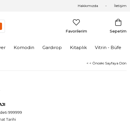
Hakkımızda
İletişim
Favorilerim
Sepetim
yer
Komodin
Gardırop
Kitaplık
Vitrin - Büfe
< < Önceki Sayfaya Dön
.
JI
adeti 999999
at Tarihi