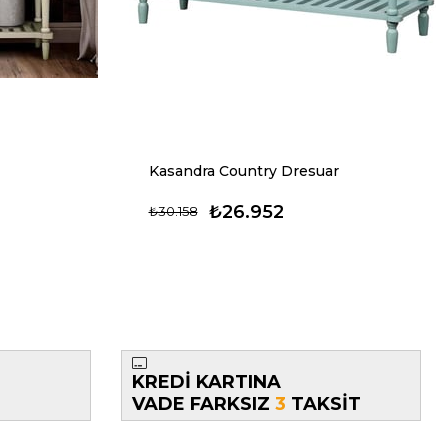
Kasandra Country Dresuar
₺26.952
₺30.158
KREDİ KARTINA
VADE FARKSIZ
3
TAKSİT