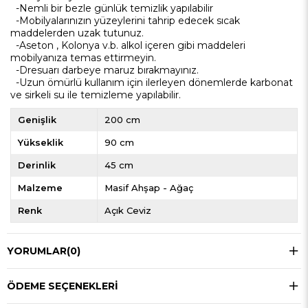
-Nemli bir bezle günlük temizlik yapılabilir
-Mobilyalarınızın yüzeylerini tahrip edecek sıcak
maddelerden uzak tutunuz.
-Aseton , Kolonya v.b. alkol içeren gibi maddeleri
mobilyanıza temas ettirmeyin.
-
Dresuar
ı darbeye maruz bırakmayınız.
-Uzun ömürlü kullanım için ilerleyen dönemlerde karbonat
ve sirkeli su ile temizleme yapılabilir.
Genişlik
200 cm
Yükseklik
90 cm
Derinlik
45 cm
Malzeme
Masif Ahşap - Ağaç
Renk
Açık Ceviz
YORUMLAR
(0)
ÖDEME SEÇENEKLERI