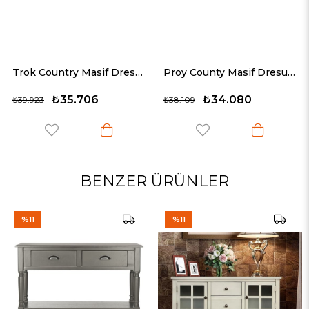
Trok Country Masif Dresuar
Proy County Masif Dresuar
06
₺34.080
₺28.70
₺38.109
₺32.110
BENZER ÜRÜNLER
%11
%11