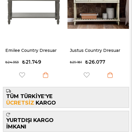
Emilee Country Dresuar
Justus Country Dresuar
₺21.749
₺26.077
₺24.353
₺29.181
TÜM TÜRKİYE'YE
ÜCRETSİZ
KARGO
YURTDIŞI KARGO
İMKANI