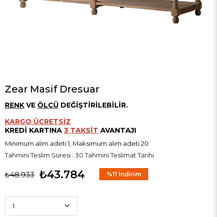
Zear Masif Dresuar
RENK
VE
ÖLÇÜ
DEĞİŞTİRİLEBİLİR.
KARGO ÜCRETSİZ
KREDİ KARTINA
3 TAKSİT
AVANTAJI
Minimum alım adeti 1, Maksimum alım adeti 20
Tahmini Teslim Süresi
:
30 Tahmini Teslimat Tarihi
₺43.784
₺48.933
%
11
İndirim