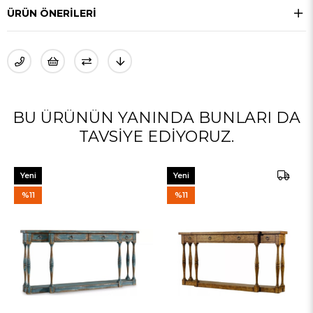
ÜRÜN ÖNERILERI
BU ÜRÜNÜN YANINDA BUNLARI DA
TAVSIYE EDIYORUZ.
Yeni
%11
Ürün
%11